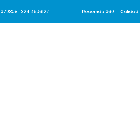
5379808 · 324 4606127
Recorrido 360
Calidad
Inicio
Quiénes Somos
Características
P