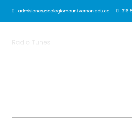
admisiones@colegiomountvernon.edu.co
316 
Radio Tunes
Sección