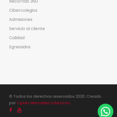
Recorrido 360
Cibercolegios
Admisiones
Servicio al cliente
Calidad
Egresados
© Todos los derechos reservados 2020. Creado
por
Ciprés Mercadeo Educativo