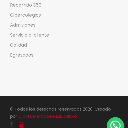
Recorrido 360
Cibercolegios
Admisiones
Servicio al cliente
Calidad
Egresados
© Todos los derechos reservados 2020. Creado
por
Ciprés Mercadeo Educativo